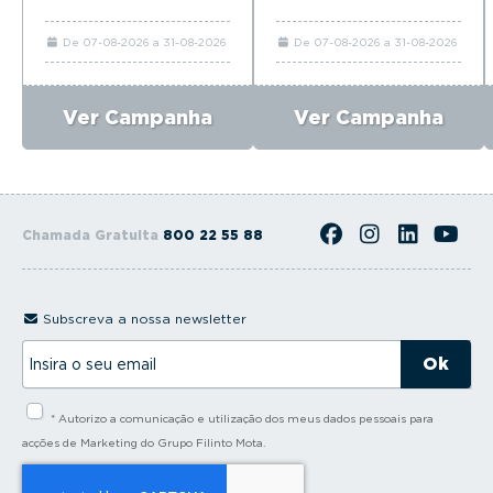
De 07-08-2026 a 31-08-2026
De 07-08-2026 a 31-08-2026
Ver Campanha
Ver Campanha
Chamada Gratuita
800 22 55 88
Subscreva a nossa newsletter
I
n
s
i
* Autorizo a comunicação e utilização dos meus dados pessoais para
r
a
acções de Marketing do Grupo Filinto Mota.
o
s
e