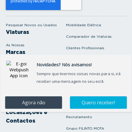
u
e
m
a
i
Pesquisar Novos ou Usados
Mobilidade Elétrica
l
Viaturas
Comparador de Viaturas
As Nossas
Clientes Profissionais
Marcas
Venda o seu carro
Produtos e serviços
Produtos Complementares
Oficina
Seguros Protector
Promoções e Destaques
Campanhas
First Rent A Car
Onde Estamos
Artigos e Notícias
Localizações e
Recrutamento
Contactos
Grupo FILINTO MOTA