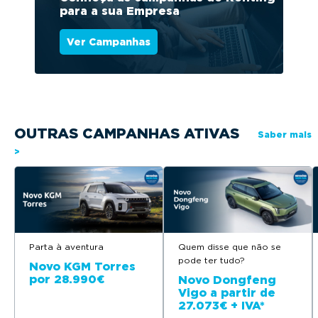
para a sua Empresa
Ver Campanhas
OUTRAS CAMPANHAS ATIVAS
Saber mais
>
Parta à aventura
Quem disse que não se
pode ter tudo?
Novo KGM Torres
por 28.990€
Novo Dongfeng
Vigo a partir de
27.073€ + IVA*