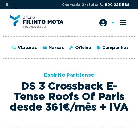
S
S
Chamada Gratuita
800 225 588
k
k
i
i
p
p
t
t
o
o
Viaturas
Marcas
Oficina
Campanhas
p
m
r
a
i
i
Espírito Parisiense
m
n
DS 3 Crossback E-
a
c
r
o
Tense Roofs Of Paris
y
n
desde 361€/mês + IVA
n
t
a
e
v
n
i
t