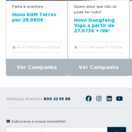
Parta à aventura
Quem disse que não se
pode ter tudo?
Novo KGM Torres
por 28.990€
Novo Dongfeng
Vigo a partir de
27.073€ + IVA*
De 07-08-2026 a 31-08-2026
De 07-08-2026 a 31-08-2026
Ver Campanha
Ver Campanha
Chamada Gratuita
800 22 55 88
Subscreva a nossa newsletter
I