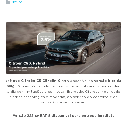
g
Novos
a
t
i
o
n
O
Novo Citroën
C5 Citroën X
está disponível na
versão híbrida
plug-in
, uma oferta adaptada a todas as utilizações para o dia-
a-dia sem limitações e com total liberdade. Oferece mobilidade
elétrica tecnológica e moderna, ao serviço do conforto e da
polivalência de utilização.
Versão 225 cv EAT 8 disponível para entrega imediata