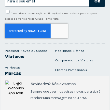
n
s
i
* Autorizo a comunicação e utilização dos meus dados pessoais para
r
a
acções de Marketing do Grupo Filinto Mota.
o
s
e
u
e
m
a
i
Pesquisar Novos ou Usados
Mobilidade Elétrica
l
Viaturas
Comparador de Viaturas
As Nossas
Clientes Profissionais
Marcas
Venda o seu carro
Produtos e serviços
Produtos Complementares
Oficina
Seguros Protector
Promoções e Destaques
Campanhas
First Rent A Car