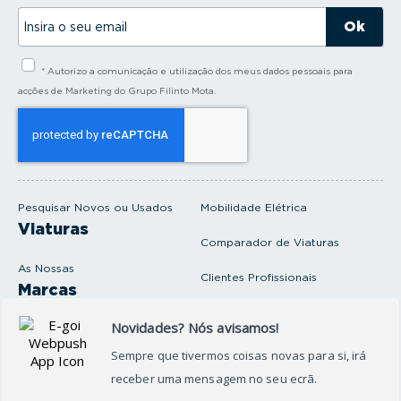
I
n
s
i
* Autorizo a comunicação e utilização dos meus dados pessoais para
r
a
acções de Marketing do Grupo Filinto Mota.
o
s
e
u
e
m
a
i
Pesquisar Novos ou Usados
Mobilidade Elétrica
l
Viaturas
Comparador de Viaturas
As Nossas
Clientes Profissionais
Marcas
Venda o seu carro
Produtos e serviços
Produtos Complementares
Oficina
Seguros Protector
Promoções e Destaques