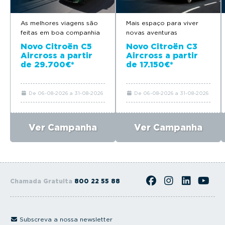
As melhores viagens são
Mais espaço para viver
feitas em boa companhia
novas aventuras
Novo Citroën C5
Novo Citroën C3
Aircross a partir
Aircross a partir
de 29.700€*
de 17.150€*
De 06-08-2026 a 31-08-2026
De 06-08-2026 a 31-08-2026
Ver Campanha
Ver Campanha
Chamada Gratuita
800 22 55 88
Subscreva a nossa newsletter