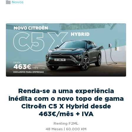
g
Novos
a
t
i
o
n
Renda-se a uma experiência
inédita com o novo topo de gama
Citroën C5 X Hybrid desde
463€/mês + IVA
Renting F2ML
48 Meses | 60.000 KM