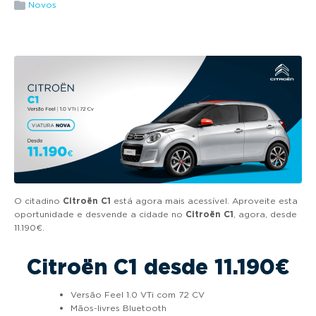
g
Novos
a
t
i
o
n
O citadino
Citroën C1
está agora mais acessível. Aproveite esta
oportunidade e desvende a cidade no
Citroën C1
, agora, desde
11.190€.
Citroën C1 desde 11.190€
Versão Feel 1.0 VTi com 72 CV
Mãos-livres Bluetooth