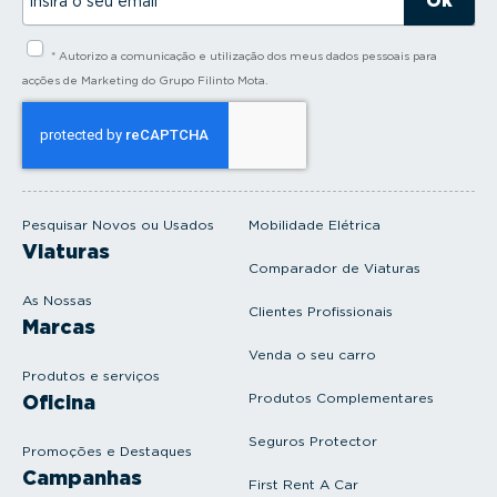
n
s
i
* Autorizo a comunicação e utilização dos meus dados pessoais para
r
a
acções de Marketing do Grupo Filinto Mota.
o
s
e
u
e
m
a
i
Pesquisar Novos ou Usados
Mobilidade Elétrica
l
Viaturas
Comparador de Viaturas
As Nossas
Clientes Profissionais
Marcas
Venda o seu carro
Produtos e serviços
Produtos Complementares
Oficina
Seguros Protector
Promoções e Destaques
Campanhas
First Rent A Car