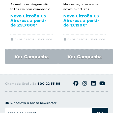
As melhores viagens são
Mais espaço para viver
feitas em boa companhia
novas aventuras
Novo Citroën C5
Novo Citroën C3
Aircross a partir
Aircross a partir
de 29.700€*
de 17.150€*
De 06-08-2026 a 31-08-2026
De 06-08-2026 a 31-08-2026
Ver Campanha
Ver Campanha
Chamada Gratuita
800 22 55 88
Subscreva a nossa newsletter
I