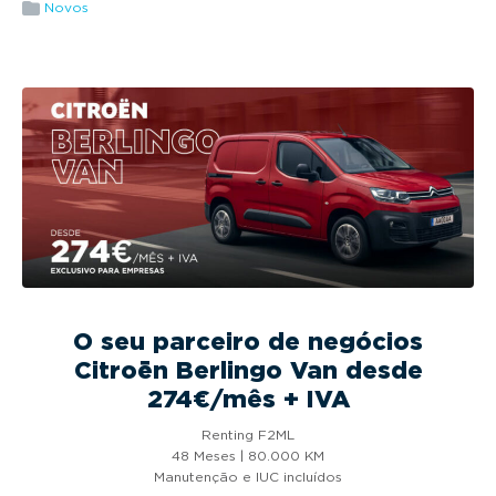
g
Novos
a
t
i
o
n
O seu parceiro de negócios
Citroën Berlingo Van desde
274€/mês + IVA
Renting F2ML
48 Meses | 80.000 KM
Manutenção e IUC incluídos