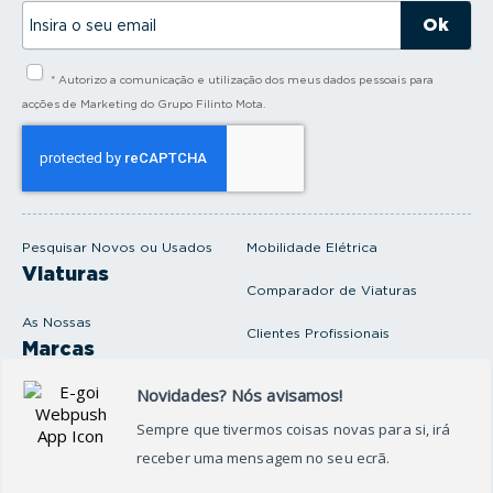
I
n
s
i
* Autorizo a comunicação e utilização dos meus dados pessoais para
r
a
acções de Marketing do Grupo Filinto Mota.
o
s
e
u
e
m
a
i
Pesquisar Novos ou Usados
Mobilidade Elétrica
l
Viaturas
Comparador de Viaturas
As Nossas
Clientes Profissionais
Marcas
Venda o seu carro
Produtos e serviços
Produtos Complementares
Oficina
Seguros Protector
Promoções e Destaques