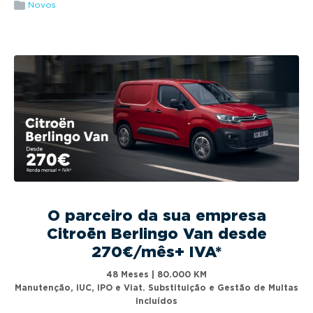
g
Novos
a
t
i
o
n
O parceiro da sua empresa
Citroën Berlingo Van desde
270€/mês+ IVA*
48 Meses | 80.000 KM
Manutenção, IUC, IPO e Viat. Substituição e Gestão de Multas
incluídos