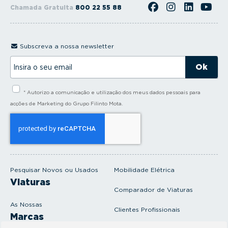
Chamada Gratuita
800 22 55 88
Subscreva a nossa newsletter
I
n
s
i
* Autorizo a comunicação e utilização dos meus dados pessoais para
r
a
acções de Marketing do Grupo Filinto Mota.
o
s
e
u
e
m
a
i
Pesquisar Novos ou Usados
Mobilidade Elétrica
l
Viaturas
Comparador de Viaturas
As Nossas
Clientes Profissionais
Marcas