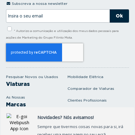
Subscreva a nossa newsletter
I
n
s
i
* Autorizo a comunicação e utilização dos meus dados pessoais para
r
a
acções de Marketing do Grupo Filinto Mota.
o
s
e
u
e
m
a
i
Pesquisar Novos ou Usados
Mobilidade Elétrica
l
Viaturas
Comparador de Viaturas
As Nossas
Clientes Profissionais
Marcas
Venda o seu carro
Produtos e serviços
Produtos Complementares
Oficina