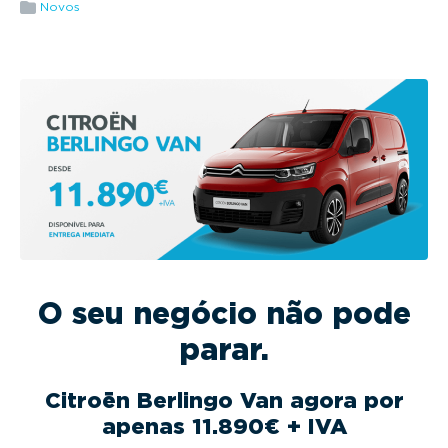
g
Novos
a
t
i
o
n
O seu negócio não pode
parar.
Citroën Berlingo Van agora por
apenas 11.890€ + IVA