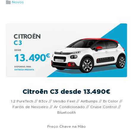
g
Novos
a
t
i
o
n
Citroën C3 desde 13.490€
1.2 PureTech // 83cv // Versão Feel // AirBumps // Bi Color //
Faróis de Nevoeiro // Ar Condicionado // Cruise Control //
Bluetooth
Preço Chave na Mão