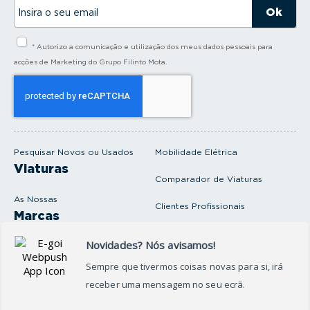
I
n
s
i
* Autorizo a comunicação e utilização dos meus dados pessoais para
r
a
acções de Marketing do Grupo Filinto Mota.
o
s
e
u
e
m
a
i
Pesquisar Novos ou Usados
Mobilidade Elétrica
l
Viaturas
Comparador de Viaturas
As Nossas
Clientes Profissionais
Marcas
Venda o seu carro
Produtos e serviços
Produtos Complementares
Oficina
Seguros Protector
Promoções e Destaques
Campanhas