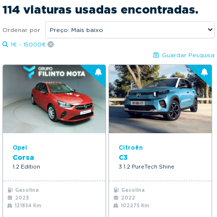
2010
2026
g
114 viaturas usadas encontradas.
a
Preço:
t
Ordenar por
10390€
84749€
i
1€ - 15000€
KM:
o
Guardar Pesquisa
n
1Kms
179131Kms
Mais opções
Opel
Citroën
Corsa
C3
1.2 Edition
3 1.2 PureTech Shine
Gasolina
Gasolina
2023
2022
121854 Km
102275 Km