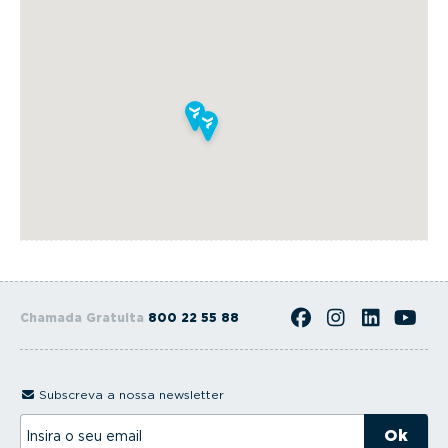
Chamada Gratuita
800 22 55 88
Subscreva a nossa newsletter
I
n