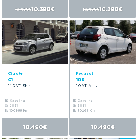
10.390€
10.390€
10.490€
10.490€
Citroën
Peugeot
C1
108
1 1.0 VTi Shine
1.0 VTi Active
Gasolina
Gasolina
2021
2021
100966 Km
30268 Km
10.490€
10.490€