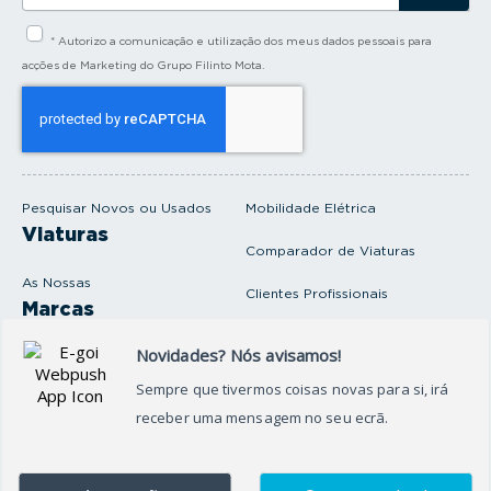
s
i
* Autorizo a comunicação e utilização dos meus dados pessoais para
r
a
acções de Marketing do Grupo Filinto Mota.
o
s
e
u
e
m
a
i
Pesquisar Novos ou Usados
Mobilidade Elétrica
l
Viaturas
Comparador de Viaturas
As Nossas
Clientes Profissionais
Marcas
Venda o seu carro
Produtos e serviços
Produtos Complementares
Oficina
Seguros Protector
Promoções e Destaques
Campanhas
First Rent A Car