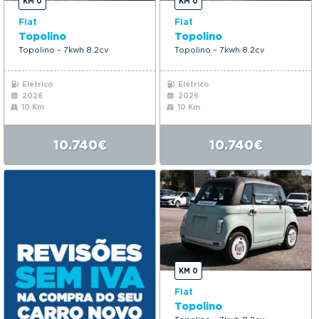
KM 0
KM 0
Fiat
Fiat
Topolino
Topolino
Topolino – 7kwh 8.2cv
Topolino – 7kwh 8.2cv
Elétrico
Elétrico
2026
2026
10 Km
10 Km
10.740€
10.740€
KM 0
Fiat
Topolino