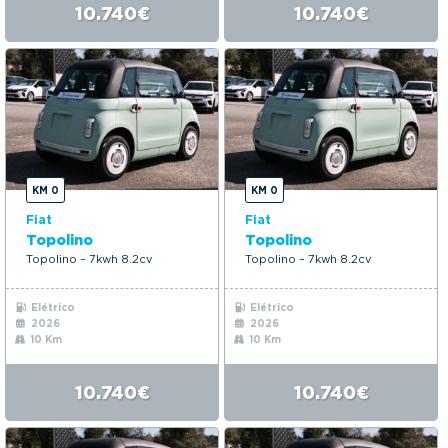
10.740€
10.740€
KM 0
KM 0
Fiat
Fiat
Topolino
Topolino
Topolino – 7kwh 8.2cv
Topolino – 7kwh 8.2cv
Elétrico
Elétrico
2026
2026
10 Km
10 Km
10.740€
10.740€