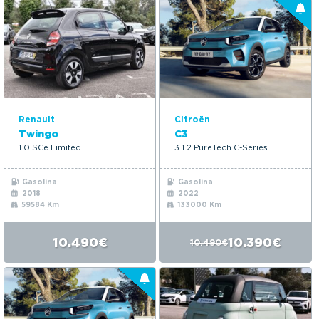
Renault
Citroën
Twingo
C3
1.0 SCe Limited
3 1.2 PureTech C-Series
Gasolina
Gasolina
2018
2022
59584 Km
133000 Km
10.490€
10.390€
10.490€