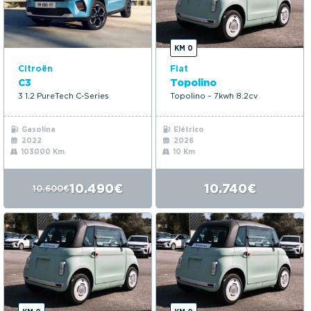
KM 0
Citroën
Fiat
C3
Topolino
3 1.2 PureTech C-Series
Topolino – 7kwh 8.2cv
Gasolina
Elétrico
2022
2026
103000 Km
10 Km
10.490€
10.740€
10.600€