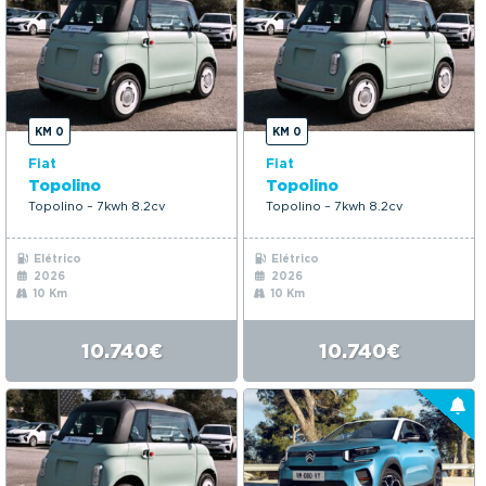
KM 0
KM 0
Fiat
Fiat
Topolino
Topolino
Topolino – 7kwh 8.2cv
Topolino – 7kwh 8.2cv
Elétrico
Elétrico
2026
2026
10 Km
10 Km
10.740€
10.740€