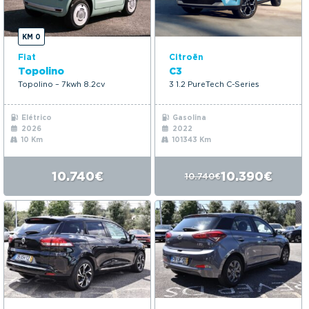
KM 0
Fiat
Citroën
Topolino
C3
Topolino – 7kwh 8.2cv
3 1.2 PureTech C-Series
Elétrico
Gasolina
2026
2022
10 Km
101343 Km
10.740€
10.390€
10.740€