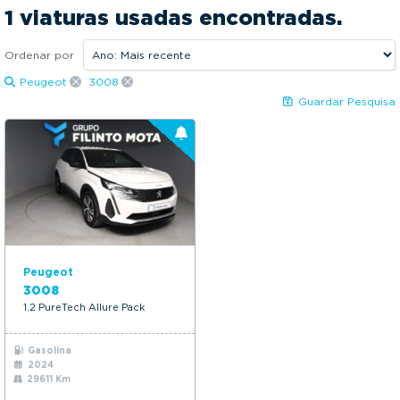
2024
2024
g
1 viaturas usadas encontradas.
a
Preço:
t
Ordenar por
23990€
24490€
i
Peugeot
3008
KM:
o
Guardar Pesquisa
n
29611Kms
29611Kms
Mais opções
Peugeot
3008
1.2 PureTech Allure Pack
Gasolina
2024
29611 Km