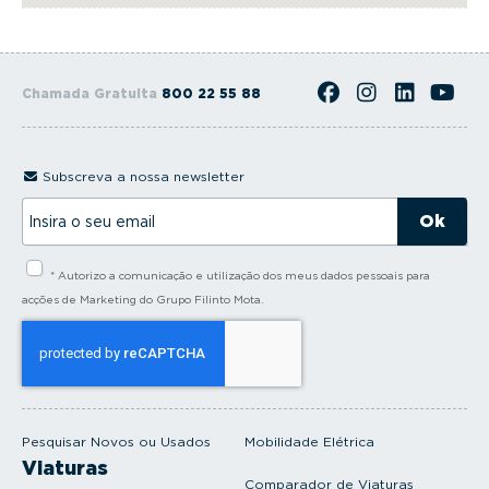
Chamada Gratuita
800 22 55 88
Subscreva a nossa newsletter
I
n
s
i
* Autorizo a comunicação e utilização dos meus dados pessoais para
r
a
acções de Marketing do Grupo Filinto Mota.
o
s
e
u
e
m
a
i
Pesquisar Novos ou Usados
Mobilidade Elétrica
l
Viaturas
Comparador de Viaturas