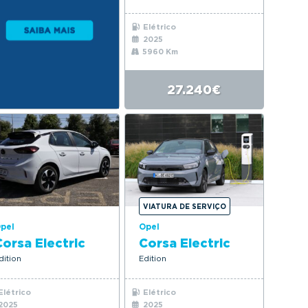
Elétrico
2025
5960 Km
27.240€
VIATURA DE SERVIÇO
pel
Opel
Corsa Electric
Corsa Electric
dition
Edition
Elétrico
Elétrico
2025
2025