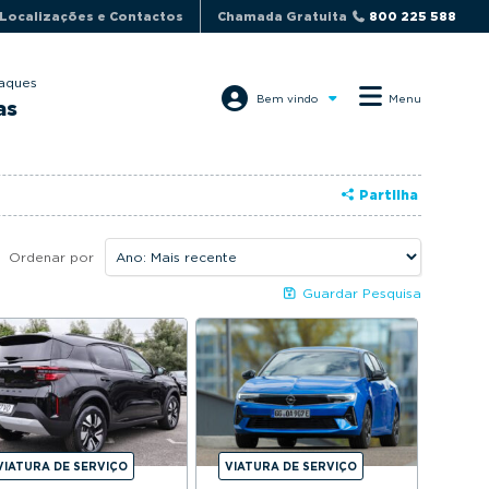
Localizações e Contactos
Chamada Gratuita
800 225 588
aques
Bem vindo
Menu
as
Partilha
Ordenar por
Guardar Pesquisa
VIATURA DE SERVIÇO
VIATURA DE SERVIÇO