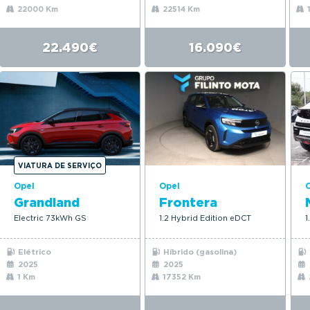
22000 Km
22514 Km
22.490€
16.090€
VIATURA DE SERVIÇO
Opel
Opel
Grandland
Frontera
Electric 73kWh GS
1.2 Hybrid Edition eDCT
1
Elétrico
Híbrido (gasolina)
2025
2025
1 Km
17352 Km