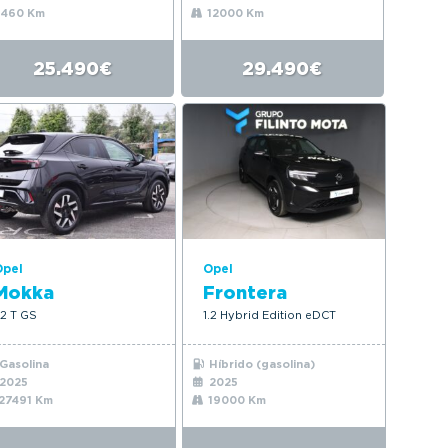
1460 Km
12000 Km
25.490€
29.490€
Opel
Opel
Mokka
Frontera
.2 T GS
1.2 Hybrid Edition eDCT
Gasolina
Híbrido (gasolina)
2025
2025
27491 Km
19000 Km