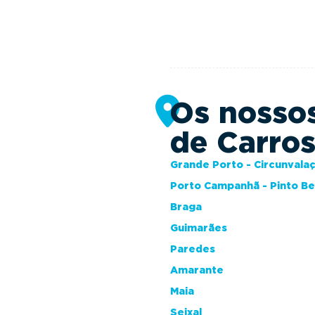
Os nosso
de Carro
Grande Porto - Circunvala
Porto Campanhã - Pinto B
Braga
Guimarães
Paredes
Amarante
Maia
Seixal