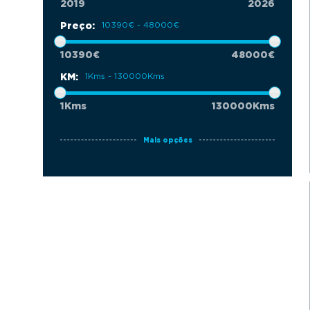
v
n
2019
2026
i
t
Preço:
g
10390€
48000€
a
KM:
t
i
1Kms
130000Kms
o
n
Mais opções