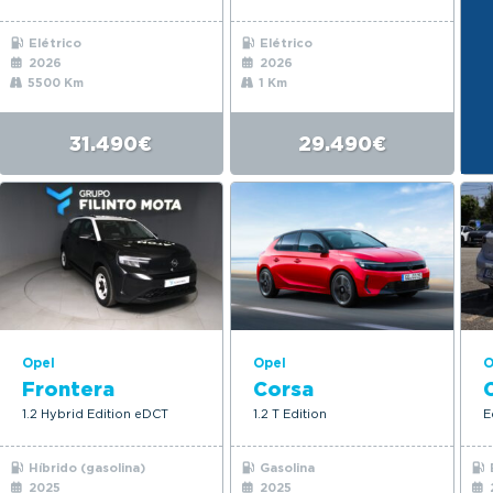
Elétrico
Elétrico
2026
2026
5500 Km
1 Km
31.490€
29.490€
Opel
Opel
O
Frontera
Corsa
1.2 Hybrid Edition eDCT
1.2 T Edition
E
Híbrido (gasolina)
Gasolina
2025
2025