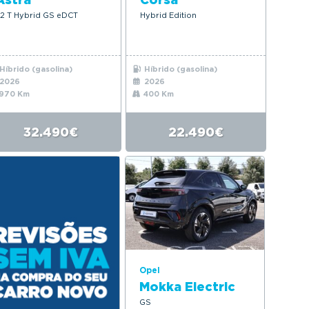
.2 T Hybrid GS eDCT
Hybrid Edition
Híbrido (gasolina)
Híbrido (gasolina)
2026
2026
970 Km
400 Km
32.490€
22.490€
Opel
Mokka Electric
GS