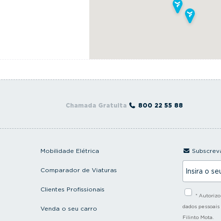
Chamada Gratuita
800 22 55 88
Mobilidade Elétrica
Subscreva
I
Comparador de Viaturas
n
s
i
Clientes Profissionais
* Autoriz
r
a
dados pessoais
Venda o seu carro
o
Filinto Mota.
s