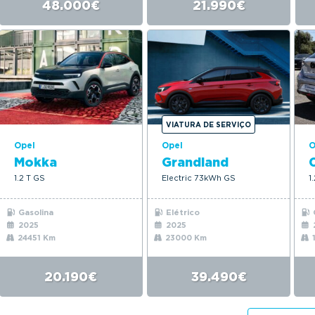
48.000€
21.990€
VIATURA DE SERVIÇO
Opel
Opel
O
Mokka
Grandland
1.2 T GS
Electric 73kWh GS
1
Gasolina
Elétrico
2025
2025
24451 Km
23000 Km
20.190€
39.490€