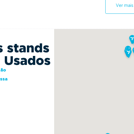
Ver mais
s stands
s Usados
ção
essa