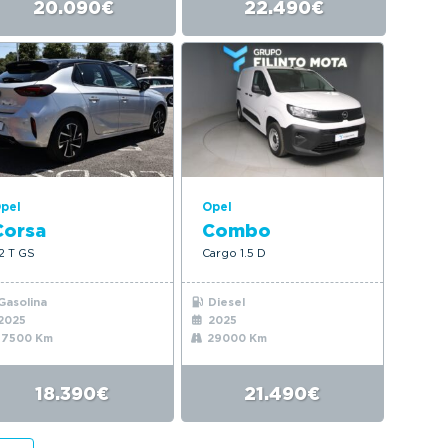
20.090€
22.490€
pel
Opel
Corsa
Combo
.2 T GS
Cargo 1.5 D
Gasolina
Diesel
2025
2025
17500 Km
29000 Km
18.390€
21.490€