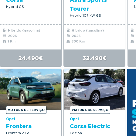
Hybrid GS
1
Tourer
Hybrid 107 kW GS
Híbrido (gasolina)
Híbrido (gasolina)
2026
2026
1 Km
800 Km
24.490€
32.490€
VIATURA DE SERVIÇO
VIATURA DE SERVIÇO
Opel
Opel
Frontera
Corsa Electric
Frontera-e GS
Edition