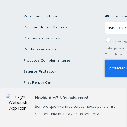
Mobilidade Elétrica
Subscreva
I
Comparador de Viaturas
n
s
i
Clientes Profissionais
* Autoriz
r
a
dados pessoais
Venda o seu carro
o
Filinto Mota.
s
Produtos Complementares
e
u
e
Seguros Protector
m
a
First Rent A Car
i
l
Artigos e Notícias
ctos
Recrutamento
Grupo FILINTO MOTA