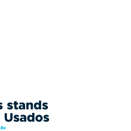
s stands
s Usados
ção