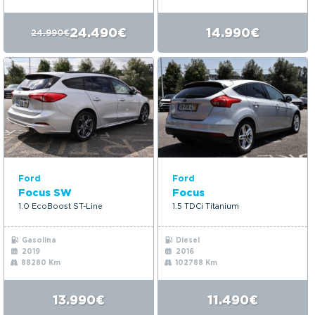
24.490€
14.990€
24.990€
Ford
Ford
Focus SW
Focus
1.0 EcoBoost ST-Line
1.5 TDCi Titanium
Gasolina
Diesel
2019
2016
88280 Km
102788 Km
13.990€
11.490€