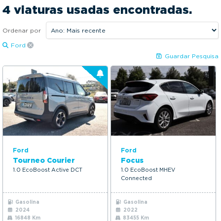
2016
2024
g
4 viaturas usadas encontradas.
a
Preço:
t
Ordenar por
11490€
24990€
i
Ford
KM:
o
Guardar Pesquisa
n
16848Kms
102788Kms
Mais opções
Ford
Ford
Tourneo Courier
Focus
1.0 EcoBoost Active DCT
1.0 EcoBoost MHEV
Connected
Gasolina
Gasolina
2024
2022
16848 Km
83455 Km