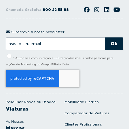
Chamada Gratuita
800 22 55 88
Subscreva a nossa newsletter
I
n
s
i
* Autorizo a comunicação e utilização dos meus dados pessoais para
r
a
acções de Marketing do Grupo Filinto Mota.
o
s
e
u
e
m
a
i
Pesquisar Novos ou Usados
Mobilidade Elétrica
l
Viaturas
Comparador de Viaturas
As Nossas
Clientes Profissionais
Marcas