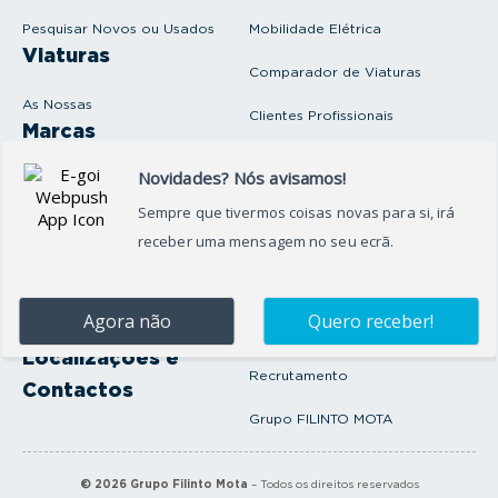
a
i
Pesquisar Novos ou Usados
Mobilidade Elétrica
l
Viaturas
Comparador de Viaturas
As Nossas
Clientes Profissionais
Marcas
Venda o seu carro
Produtos e serviços
Produtos Complementares
Oficina
Seguros Protector
Promoções e Destaques
Campanhas
First Rent A Car
Onde Estamos
Artigos e Notícias
Localizações e
Recrutamento
Contactos
Grupo FILINTO MOTA
©
2026
Grupo Filinto Mota
– Todos os direitos reservados