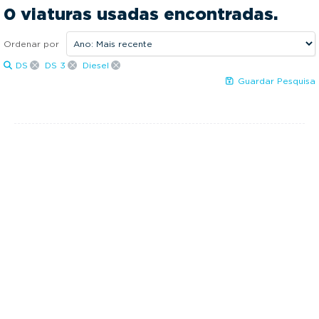
0
0
g
0 viaturas usadas encontradas.
a
Preço:
t
Ordenar por
0€
0€
i
DS
DS 3
Diesel
KM:
o
Guardar Pesquisa
n
0Kms
0Kms
Mais opções