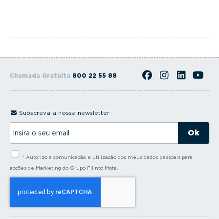
Chamada Gratuita
800 22 55 88
Subscreva a nossa newsletter
I
n
s
i
* Autorizo a comunicação e utilização dos meus dados pessoais para
r
a
acções de Marketing do Grupo Filinto Mota.
o
s
e
u
e
m