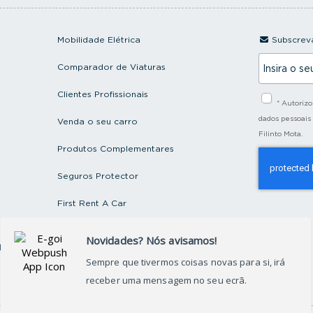
Mobilidade Elétrica
Subscreva
I
Comparador de Viaturas
n
s
i
Clientes Profissionais
* Autoriz
r
a
dados pessoais
Venda o seu carro
o
Filinto Mota.
s
Produtos Complementares
e
u
e
Seguros Protector
m
a
First Rent A Car
i
l
Artigos e Notícias
ctos
Recrutamento
Grupo FILINTO MOTA