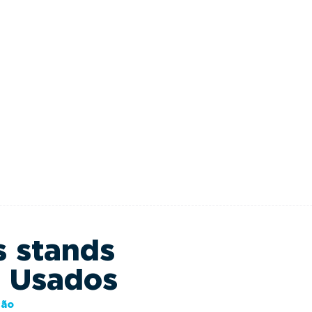
s stands
s Usados
ção