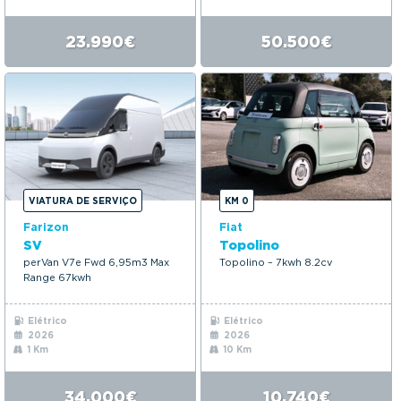
23.990€
50.500€
VIATURA DE SERVIÇO
KM 0
Farizon
Fiat
SV
Topolino
perVan V7e Fwd 6,95m3 Max
Topolino – 7kwh 8.2cv
Range 67kwh
Elétrico
Elétrico
2026
2026
1 Km
10 Km
34.000€
10.740€