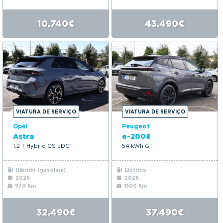
10.740€
43.490€
VIATURA DE SERVIÇO
VIATURA DE SERVIÇO
Opel
Peugeot
Astra
e-2008
1.2 T Hybrid GS eDCT
54 kWh GT
Híbrido (gasolina)
Elétrico
2026
2026
970 Km
1500 Km
32.490€
37.490€