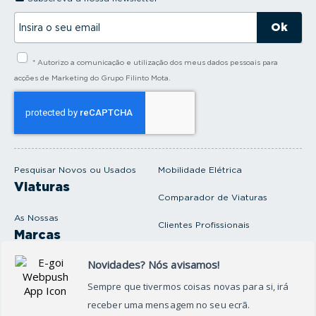
I
n
s
i
* Autorizo a comunicação e utilização dos meus dados pessoais para
r
a
acções de Marketing do Grupo Filinto Mota.
o
s
e
u
e
m
a
i
Pesquisar Novos ou Usados
Mobilidade Elétrica
l
Viaturas
Comparador de Viaturas
As Nossas
Clientes Profissionais
Marcas
Venda o seu carro
Produtos e serviços
Produtos Complementares
Oficina
Seguros Protector
Promoções e Destaques