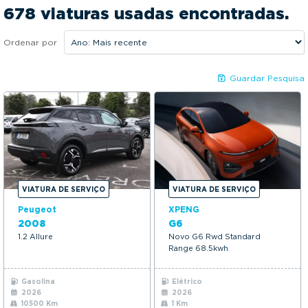
2010
2026
g
678 viaturas usadas encontradas.
a
Preço:
t
Ordenar por
10390€
84749€
i
KM:
o
Guardar Pesquisa
n
1Kms
179131Kms
Mais opções
VIATURA DE SERVIÇO
VIATURA DE SERVIÇO
Peugeot
XPENG
2008
G6
1.2 Allure
Novo G6 Rwd Standard
Range 68.5kwh
Gasolina
Elétrico
2026
2026
10500 Km
1 Km