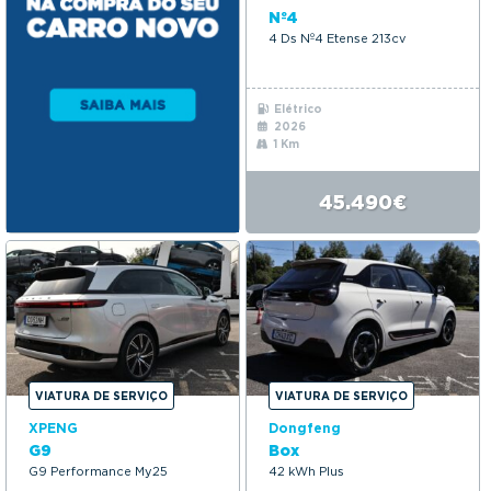
Nº4
4 Ds Nº4 Etense 213cv
Elétrico
2026
1 Km
45.490€
VIATURA DE SERVIÇO
VIATURA DE SERVIÇO
XPENG
Dongfeng
G9
Box
G9 Performance My25
42 kWh Plus