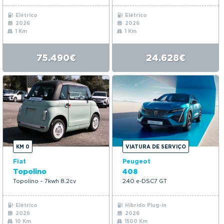
Elétrico
Elétrico
2026
2026
1 Km
1 Km
75.490€
24.628€
KM 0
VIATURA DE SERVIÇO
Fiat
Peugeot
Topolino
408
Topolino – 7kwh 8.2cv
240 e-DSC7 GT
Elétrico
Híbrido Plug-in
2026
2026
10 Km
1500 Km