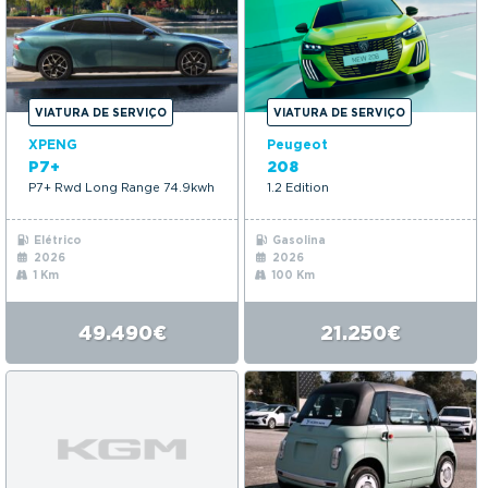
VIATURA DE SERVIÇO
VIATURA DE SERVIÇO
XPENG
Peugeot
P7+
208
P7+ Rwd Long Range 74.9kwh
1.2 Edition
Elétrico
Gasolina
2026
2026
1 Km
100 Km
49.490€
21.250€