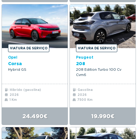
VIATURA DE SERVIÇO
VIATURA DE SERVIÇO
Opel
Peugeot
Corsa
208
Hybrid GS
208 Edition Turbo 100 Cv
Cvm6
Híbrido (gasolina)
Gasolina
2026
2026
1 Km
7500 Km
24.490€
19.990€