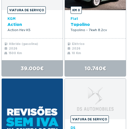
VIATURA DE SERVIÇO
KM 0
KGM
Fiat
Action
Topolino
Action Hev K5
Topolino – 7kwh 8.2cv
Híbrido (gasolina)
Elétrico
2026
2026
1500 Km
10 Km
39.000€
10.740€
VIATURA DE SERVIÇO
DS