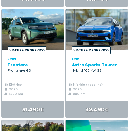
VIATURA DE SERVIÇO
VIATURA DE SERVIÇO
Opel
Opel
Frontera
Astra Sports Tourer
Frontera-e GS
Hybrid 107 kW GS
Elétrico
Híbrido (gasolina)
2026
2026
5500 Km
800 Km
31.490€
32.490€